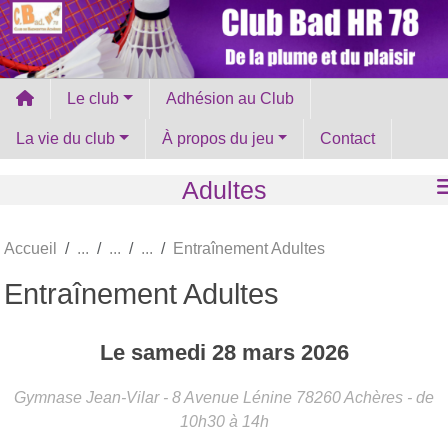
Panneau de gestion des cookies
Le club
Adhésion au Club
La vie du club
À propos du jeu
Contact
Adultes
Accueil
Entraînement Adultes
Entraînement Adultes
Le
samedi
28
mars
2026
Gymnase Jean-Vilar - 8 Avenue Lénine
78260
Achères
- de
10h30 à 14h