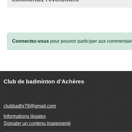
Connectez-vous
pour pouvoir participer aux commentair
Club de badminton d'Achères
clubbadhr78@gmail.com
Informations légales
Signaler un contenu inapproprié