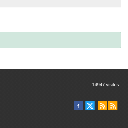
14947
visites