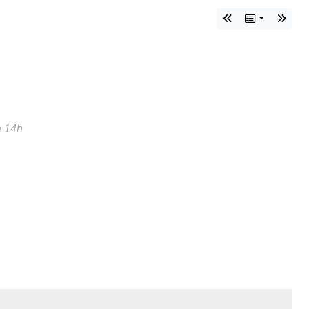
à 14h