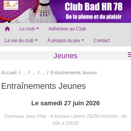
Panneau de gestion des cookies
Le club
Adhésion au Club
La vie du club
À propos du jeu
Contact
Jeunes
Accueil
Entraînements Jeunes
Entraînements Jeunes
Le
samedi
27
juin
2026
Gymnase Jean-Vilar - 8 Avenue Lénine
78260
Achères
- de
09h à 10h30