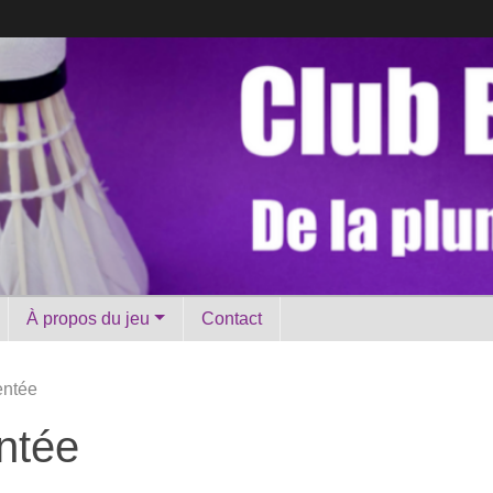
À propos du jeu
Contact
entée
ntée