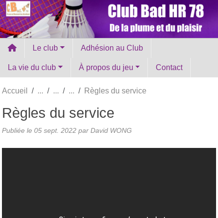
Panneau de gestion des cookies
Le club
Adhésion au Club
La vie du club
À propos du jeu
Contact
Accueil
Règles du service
Règles du service
Publiée le
05 sept. 2022
par David WONG